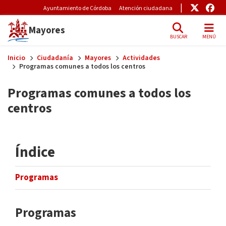
Pre-Header Microsite
Enlace
Enl
Ayuntamiento de Córdoba
Atención ciudadana
Mayores
BUSCAR
MENÚ
Skip to main content
Inicio
Ciudadanía
Mayores
Actividades
Programas comunes a todos los centros
Programas comunes a todos los
centros
Índice
Programas
Programas