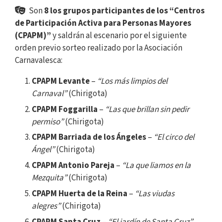
Son
8 los grupos participantes de los “Centros
de Participación Activa para Personas Mayores
(CPAPM)”
y saldrán al escenario por el siguiente
orden previo sorteo realizado por la Asociación
Carnavalesca:
CPAPM Levante
–
“Los más limpios del
Carnaval”
(Chirigota)
CPAPM Foggarilla
–
“Las que brillan sin pedir
permiso”
(Chirigota)
CPAPM Barriada de los Ángeles
–
“El circo del
Ángel”
(Chirigota)
CPAPM Antonio Pareja
–
“La que liamos en la
Mezquita”
(Chirigota)
CPAPM Huerta de la Reina
–
“Las viudas
alegres”
(Chirigota)
CPAPM Santa Cruz
–
“El jardín de Santa Cruz”