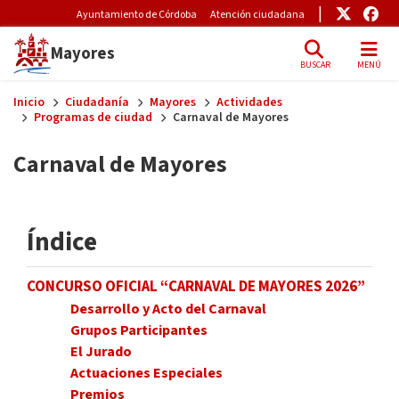
Pre-Header Microsite
Enlace
Enl
Ayuntamiento de Córdoba
Atención ciudadana
Mayores
BUSCAR
MENÚ
Skip to main content
Inicio
Ciudadanía
Mayores
Actividades
Programas de ciudad
Carnaval de Mayores
Carnaval de Mayores
Índice
CONCURSO OFICIAL “CARNAVAL DE MAYORES 2026”
Desarrollo y Acto del Carnaval
Grupos Participantes
El Jurado
Actuaciones Especiales
Premios