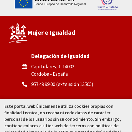
Mujer e Igualdad
Delegación de Igualdad
Capitulares, 1. 14002
Córdoba - España
957 49 99 00 (extensión 13505)
Casa de la Igualdad
Este portal web únicamente utiliza cookies propias con
finalidad técnica, no recaba ni cede datos de carácter
Calle Padre Cosme Muñoz, 4
personal de los usuarios sin su conocimiento. Sin embargo,
(tras Mercado Corredera). 14002
contiene enlaces a sitios web de terceros con políticas de
Córdoba - España