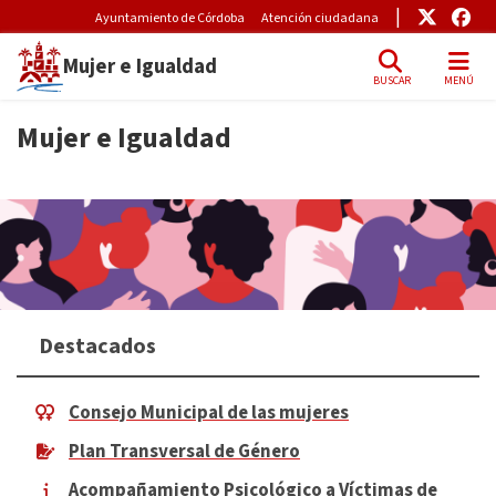
Pre-Header Microsite
Enlace
Enl
Ayuntamiento de Córdoba
Atención ciudadana
Mujer e Igualdad
BUSCAR
MENÚ
Skip to main content
Mujer e Igualdad
Destacados
Consejo Municipal de las mujeres
Plan Transversal de Género
Acompañamiento Psicológico a Víctimas de