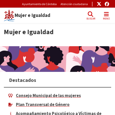
Pre-Header Microsite
Enlace
Enl
Ayuntamiento de Córdoba
Atención ciudadana
Mujer e Igualdad
BUSCAR
MENÚ
Skip to main content
Mujer e Igualdad
Destacados
Consejo Municipal de las mujeres
Plan Transversal de Género
Acompañamiento Psicológico a Víctimas de