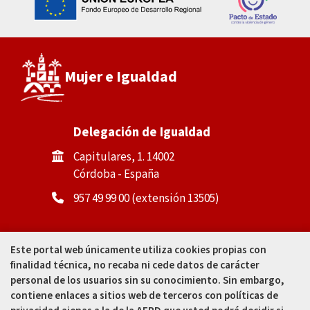
Mujer e Igualdad
Delegación de Igualdad
Capitulares, 1. 14002
Córdoba - España
957 49 99 00 (extensión 13505)
Casa de la Igualdad
Este portal web únicamente utiliza cookies propias con
finalidad técnica, no recaba ni cede datos de carácter
Calle Padre Cosme Muñoz, 4
personal de los usuarios sin su conocimiento. Sin embargo,
(tras Mercado Corredera). 14002
contiene enlaces a sitios web de terceros con políticas de
Córdoba - España