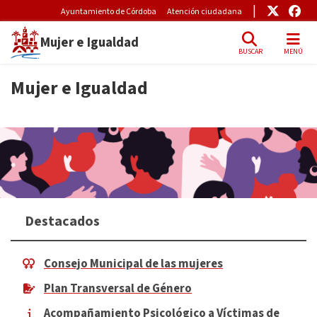
Pre-Header Microsite
Enlace
Enl
Ayuntamiento de Córdoba
Atención ciudadana
Mujer e Igualdad
BUSCAR
MENÚ
Skip to main content
Mujer e Igualdad
Destacados
Consejo Municipal de las mujeres
Plan Transversal de Género
Acompañamiento Psicológico a Víctimas de