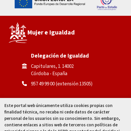
Mujer e Igualdad
Delegación de Igualdad
Capitulares, 1. 14002
Córdoba - España
957 49 99 00 (extensión 13505)
Casa de la Igualdad
Este portal web únicamente utiliza cookies propias con
finalidad técnica, no recaba ni cede datos de carácter
Calle Padre Cosme Muñoz, 4
personal de los usuarios sin su conocimiento. Sin embargo,
(tras Mercado Corredera). 14002
contiene enlaces a sitios web de terceros con políticas de
Córdoba - España