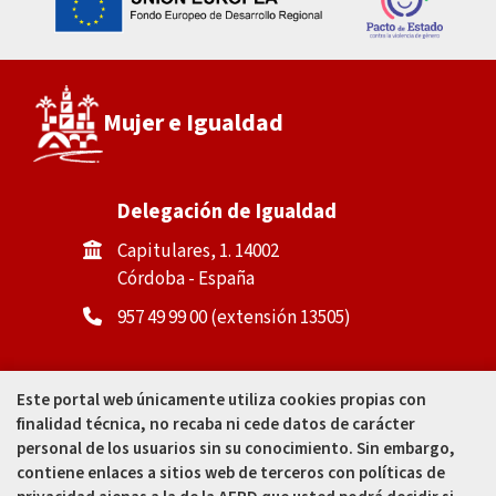
Mujer e Igualdad
Delegación de Igualdad
Capitulares, 1. 14002
Córdoba - España
957 49 99 00 (extensión 13505)
Casa de la Igualdad
Este portal web únicamente utiliza cookies propias con
finalidad técnica, no recaba ni cede datos de carácter
Calle Padre Cosme Muñoz, 4
personal de los usuarios sin su conocimiento. Sin embargo,
(tras Mercado Corredera). 14002
contiene enlaces a sitios web de terceros con políticas de
Córdoba - España