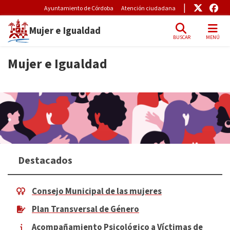
Pre-Header Microsite
Enlace
Enl
Ayuntamiento de Córdoba
Atención ciudadana
Mujer e Igualdad
BUSCAR
MENÚ
Skip to main content
Mujer e Igualdad
Destacados
Consejo Municipal de las mujeres
Plan Transversal de Género
Acompañamiento Psicológico a Víctimas de