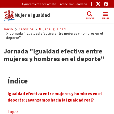
Pre-Header Microsite
Enlace
Enl
Ayuntamiento de Córdoba
Atención ciudadana
Mujer e Igualdad
BUSCAR
MENÚ
Skip to main content
Inicio
Servicios
Mujer e Igualdad
Jornada "Igualdad efectiva entre mujeres y hombres en el
deporte"
Jornada "Igualdad efectiva entre
mujeres y hombres en el deporte"
Índice
Igualdad efectiva entre mujeres y hombres en el
deporte: ¿avanzamos hacia la igualdad real?
Lugar