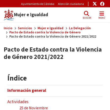
Pre-Header Microsite
Enlace
Enl
Ayuntamiento de Córdoba
Atención ciudadana
Mujer e Igualdad
BUSCAR
MENÚ
Skip to main content
Inicio
Servicios
Mujer e Igualdad
La Delegación
Pacto de Estado contra la Violencia de Género
Pacto de Estado contra la Violencia de Género 2021/2022
Pacto de Estado contra la Violencia
de Género 2021/2022
Índice
Información general
Actividades
25 de Noviembre