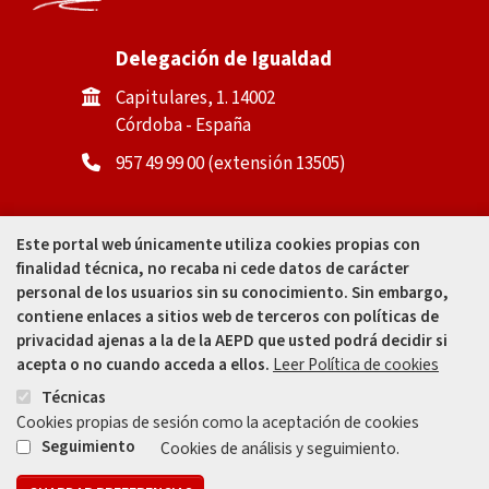
Delegación de Igualdad
Capitulares, 1. 14002
Córdoba - España
957 49 99 00 (extensión 13505)
Casa de la Igualdad
Este portal web únicamente utiliza cookies propias con
finalidad técnica, no recaba ni cede datos de carácter
Calle Padre Cosme Muñoz, 4
personal de los usuarios sin su conocimiento. Sin embargo,
(tras Mercado Corredera). 14002
contiene enlaces a sitios web de terceros con políticas de
Córdoba - España
privacidad ajenas a la de la AEPD que usted podrá decidir si
acepta o no cuando acceda a ellos.
Leer Política de cookies
957 49 99 31
Técnicas
Cookies propias de sesión como la aceptación de cookies
Seguimiento
Cookies de análisis y seguimiento.