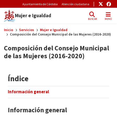
Pre-Header Microsite
Enlace
Enl
Ayuntamiento de Córdoba
Atención ciudadana
Mujer e Igualdad
BUSCAR
MENÚ
Skip to main content
Inicio
Servicios
Mujer e Igualdad
Composición del Consejo Municipal de las Mujeres (2016-2020)
Composición del Consejo Municipal
de las Mujeres (2016-2020)
Índice
Información general
Información general