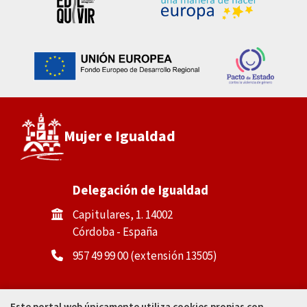
Mujer e Igualdad
Delegación de Igualdad
Capitulares, 1. 14002
Córdoba - España
957 49 99 00 (extensión 13505)
Casa de la Igualdad
Este portal web únicamente utiliza cookies propias con