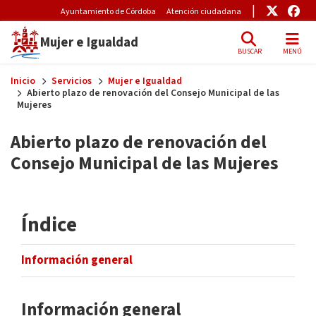
Pre-Header Microsite
Enlace
Enl
Ayuntamiento de Córdoba
Atención ciudadana
Mujer e Igualdad
BUSCAR
MENÚ
Skip to main content
Inicio
Servicios
Mujer e Igualdad
Abierto plazo de renovación del Consejo Municipal de las
Mujeres
Abierto plazo de renovación del
Consejo Municipal de las Mujeres
Índice
Información general
Información general