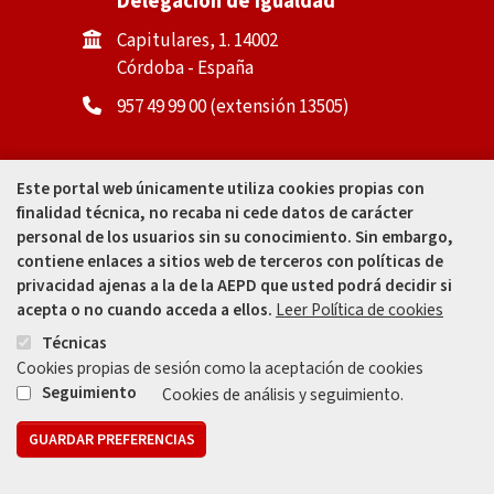
Delegación de Igualdad
Capitulares, 1. 14002
Córdoba - España
957 49 99 00 (extensión 13505)
Casa de la Igualdad
Este portal web únicamente utiliza cookies propias con
finalidad técnica, no recaba ni cede datos de carácter
Calle Padre Cosme Muñoz, 4
personal de los usuarios sin su conocimiento. Sin embargo,
(tras Mercado Corredera). 14002
contiene enlaces a sitios web de terceros con políticas de
Córdoba - España
privacidad ajenas a la de la AEPD que usted podrá decidir si
acepta o no cuando acceda a ellos.
Leer Política de cookies
957 49 99 31
Técnicas
Cookies propias de sesión como la aceptación de cookies
Seguimiento
Cookies de análisis y seguimiento.
GUARDAR PREFERENCIAS
Mapa web
Aviso legal
Protección de Datos
Política de Privacidad