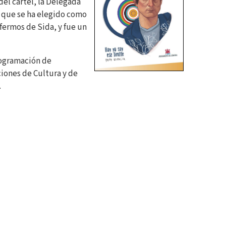
del cartel, la Delegada
l que se ha elegido como
nfermos de Sida, y fue un
rogramación de
ciones de Cultura y de
.