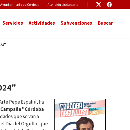
Pre-Header Microsite
Enlace
Enlace
Ayuntamiento de Córdoba
Atención ciudadana
Servicios
Actividades
Subvenciones
Buscar
024"
024"
Arte Pepe Espaliú, ha
a
Campaña "Córdoba
vidades que se van a
el Día del Orgullo, que