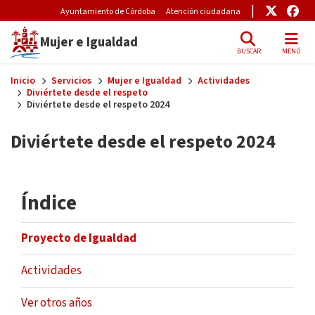
Pre-Header Microsite
Enlace
Enl
Ayuntamiento de Córdoba
Atención ciudadana
Mujer e Igualdad
BUSCAR
MENÚ
Skip to main content
Inicio
Servicios
Mujer e Igualdad
Actividades
Diviértete desde el respeto
Diviértete desde el respeto 2024
Diviértete desde el respeto 2024
Índice
Proyecto de Igualdad
Actividades
Ver otros años