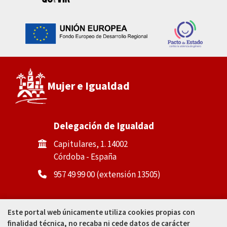
Mujer e Igualdad
Delegación de Igualdad
Capitulares, 1. 14002
Córdoba - España
957 49 99 00 (extensión 13505)
Casa de la Igualdad
Este portal web únicamente utiliza cookies propias con
finalidad técnica, no recaba ni cede datos de carácter