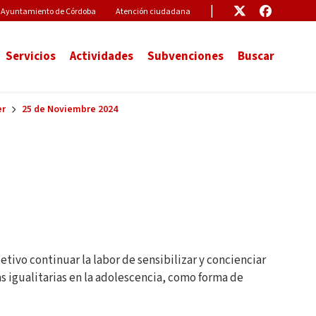
Pre-Header Microsite
Enlace
Enlace
Ayuntamiento de Córdoba
Atención ciudadana
Servicios
Actividades
Subvenciones
Buscar
er
25 de Noviembre 2024
etivo continuar la labor de sensibilizar y concienciar
s igualitarias en la adolescencia, como forma de