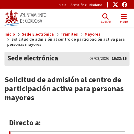
Pre-Header
Enlace
Enl
Inicio
Atención ciudadana
BUSCAR
MENÚ
Skip to main content
Inicio
Sede Electrónica
Trámites
Mayores
Solicitud de admisión al centro de participación activa para
personas mayores
Sede electrónica
08/08/2026
16:33:16
Solicitud de admisión al centro de
participación activa para personas
mayores
Directo a: