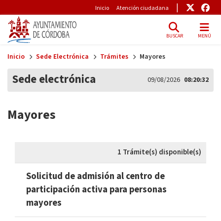
Pre-Header
Enlace
Enl
Inicio
Atención ciudadana
BUSCAR
MENÚ
Skip to main content
Inicio
Sede Electrónica
Trámites
Mayores
Sede electrónica
09/08/2026
08:20:32
Mayores
1 Trámite(s) disponible(s)
Solicitud de admisión al centro de
participación activa para personas
mayores