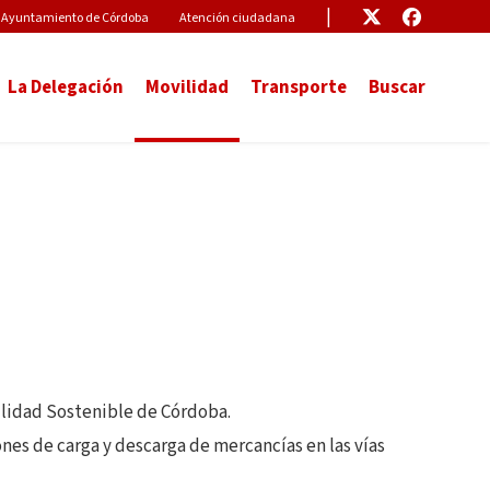
Pre-Header Microsite
Enlace
Enlace
Ayuntamiento de Córdoba
Atención ciudadana
La Delegación
Movilidad
Transporte
Buscar
ilidad Sostenible de Córdoba.
es de carga y descarga de mercancías en las vías