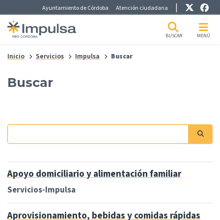
Pre-Header Microsite
Enlace
Enl
Ayuntamiento de Córdoba
Atención ciudadana
BUSCAR
MENÚ
Skip to main content
Inicio
Servicios
Impulsa
Buscar
Buscar
Apoyo domiciliario y alimentación familiar
Servicios-Impulsa
Aprovisionamiento, bebidas y comidas rápidas