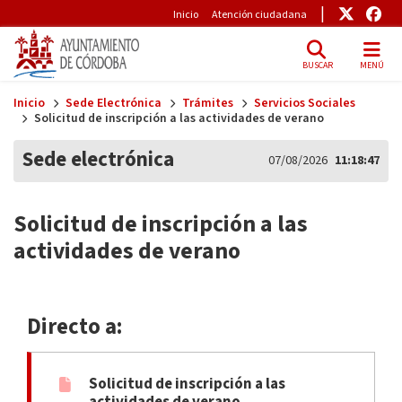
Pre-Header
Enlace
Enl
Inicio
Atención ciudadana
BUSCAR
MENÚ
Skip to main content
Inicio
Sede Electrónica
Trámites
Servicios Sociales
Solicitud de inscripción a las actividades de verano
Sede electrónica
07/08/2026
11:18:47
Solicitud de inscripción a las
actividades de verano
Directo a:
Solicitud de inscripción a las
actividades de verano