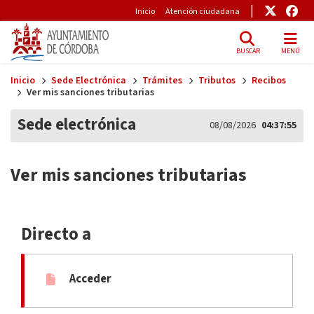
Pre-Header
Enlace
Enl
Inicio
Atención ciudadana
BUSCAR
MENÚ
Skip to main content
Inicio
Sede Electrónica
Trámites
Tributos
Recibos
Ver mis sanciones tributarias
Sede electrónica
08/08/2026
04:37:55
Ver mis sanciones tributarias
Directo a
Acceder