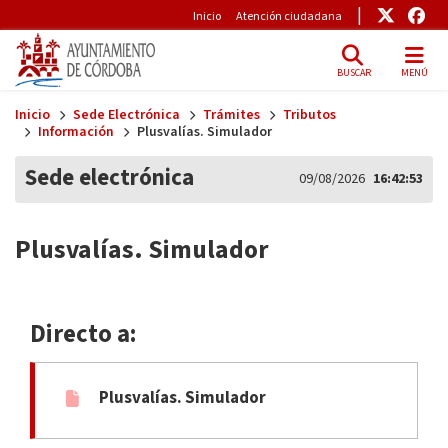
Pre-Header
Enlace
Enl
Inicio
Atención ciudadana
BUSCAR
MENÚ
Skip to main content
Inicio
Sede Electrónica
Trámites
Tributos
Información
Plusvalías. Simulador
Sede electrónica
09/08/2026
16:42:53
Plusvalías. Simulador
Directo a:
Plusvalías. Simulador