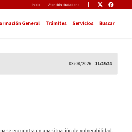
Pre-Header
Enlace
Enlace
Inicio
Atención ciudadana
formación General
Trámites
Servicios
Buscar
08/08/2026
11:25:24
na se encuentra en una situación de vulnerabilidad,