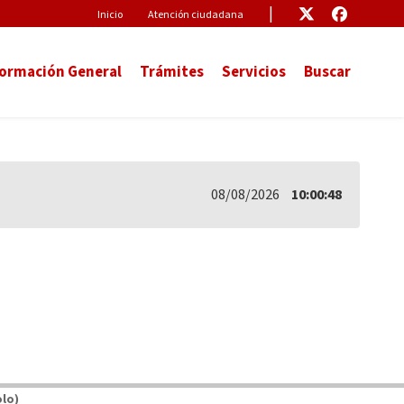
Pre-Header
Enlace
Enlace
Inicio
Atención ciudadana
formación General
Trámites
Servicios
Buscar
08/08/2026
10:00:48