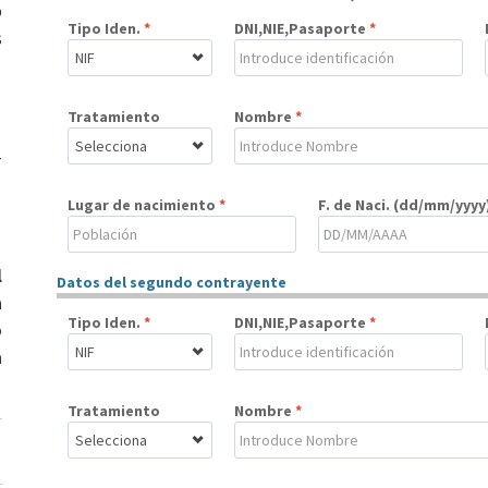
o
s
-
l
a
o
a