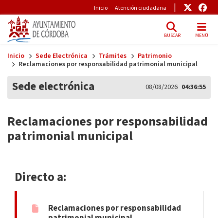
Pre-Header
Enlace
Enl
Inicio
Atención ciudadana
BUSCAR
MENÚ
Skip to main content
Inicio
Sede Electrónica
Trámites
Patrimonio
Reclamaciones por responsabilidad patrimonial municipal
Sede electrónica
08/08/2026
04:36:55
Reclamaciones por responsabilidad
patrimonial municipal
Directo a:
Reclamaciones por responsabilidad
patrimonial municipal