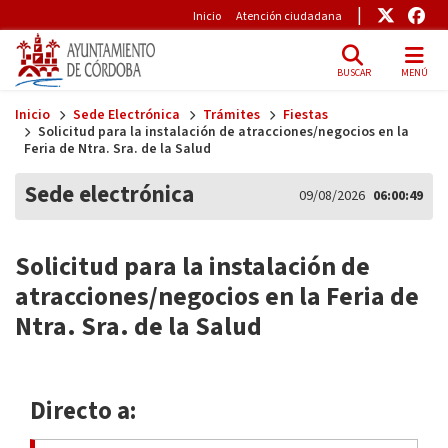
Pre-Header
Enlace
Enl
Inicio
Atención ciudadana
BUSCAR
MENÚ
Skip to main content
Inicio
Sede Electrónica
Trámites
Fiestas
Solicitud para la instalación de atracciones/negocios en la
Feria de Ntra. Sra. de la Salud
Sede electrónica
09/08/2026
06:00:50
Solicitud para la instalación de
atracciones/negocios en la Feria de
Ntra. Sra. de la Salud
Directo a: