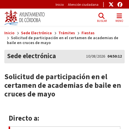
Pre-Header
Enlace
Enl
Inicio
Atención ciudadana
BUSCAR
MENÚ
Skip to main content
Inicio
Sede Electrónica
Trámites
Fiestas
Solicitud de participación en el certamen de academias de
baile en cruces de mayo
Sede electrónica
10/08/2026
04:50:12
Solicitud de participación en el
certamen de academias de baile en
cruces de mayo
Directo a: