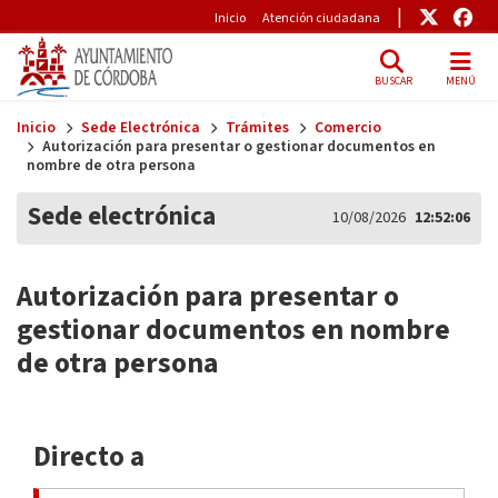
Pre-Header
Enlace
Enl
Inicio
Atención ciudadana
BUSCAR
MENÚ
Skip to main content
Inicio
Sede Electrónica
Trámites
Comercio
Autorización para presentar o gestionar documentos en
nombre de otra persona
Sede electrónica
10/08/2026
12:52:06
Autorización para presentar o
gestionar documentos en nombre
de otra persona
Directo a