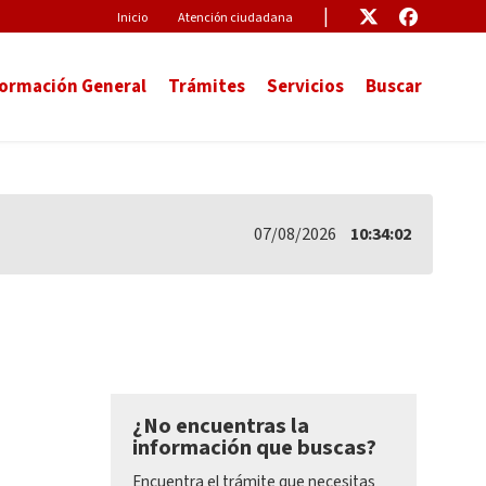
Pre-Header
Enlace
Enlace
Inicio
Atención ciudadana
formación General
Trámites
Servicios
Buscar
07/08/2026
10:34:02
¿No encuentras la
información que buscas?
Encuentra el trámite que necesitas