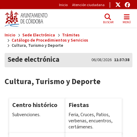
Pre-Header
Enlace
Enl
Inicio
Atención ciudadana
BUSCAR
MENÚ
Skip to main content
Inicio
Sede Electrónica
Trámites
Catálogo de Procedimientos y Servicios
Cultura, Turismo y Deporte
Sede electrónica
06/08/2026
11:37:38
Cultura, Turismo y Deporte
Centro histórico
Fiestas
Subvenciones.
Feria, Cruces, Patios,
verbenas, encuentros,
certámenes.