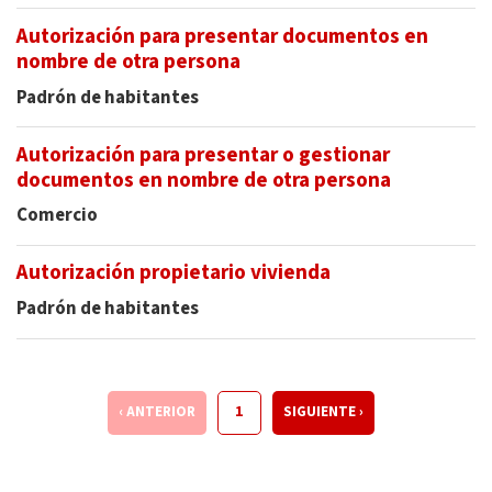
Autorización para presentar documentos en
nombre de otra persona
Padrón de habitantes
Autorización para presentar o gestionar
documentos en nombre de otra persona
Comercio
Autorización propietario vivienda
Padrón de habitantes
1
‹ ANTERIOR
SIGUIENTE ›
Pagination
PÁGINA ANTERIOR
Current page
SIGUIENTE PÁGINA