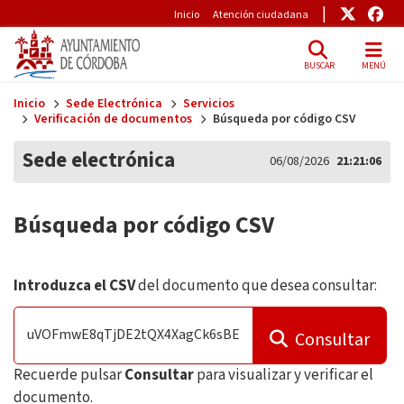
Pre-Header
Enlace
Enl
Inicio
Atención ciudadana
BUSCAR
MENÚ
Skip to main content
Inicio
Sede Electrónica
Servicios
Verificación de documentos
Búsqueda por código CSV
Sede electrónica
06/08/2026
21:21:06
Búsqueda por código CSV
Introduzca el CSV
del documento que desea consultar:
Consultar
Recuerde pulsar
Consultar
para visualizar y verificar el
documento.