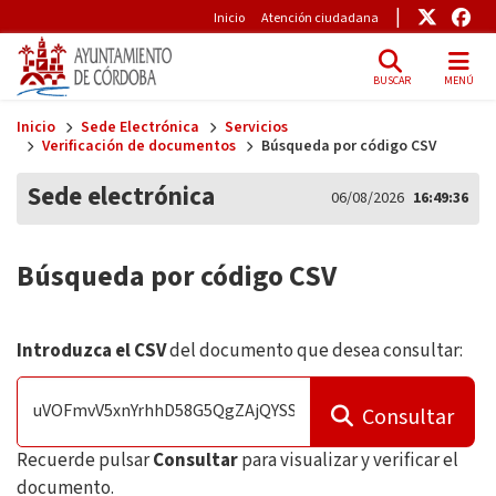
Pre-Header
Enlace
Enl
Inicio
Atención ciudadana
BUSCAR
MENÚ
Skip to main content
Inicio
Sede Electrónica
Servicios
Verificación de documentos
Búsqueda por código CSV
Sede electrónica
06/08/2026
16:49:36
Búsqueda por código CSV
Introduzca el CSV
del documento que desea consultar:
Consultar
Recuerde pulsar
Consultar
para visualizar y verificar el
documento.