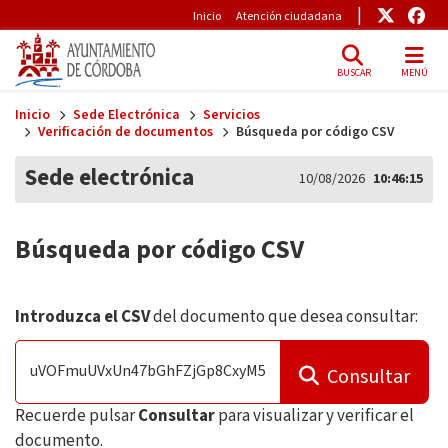
Pre-Header
Enlace
Enl
Inicio
Atención ciudadana
BUSCAR
MENÚ
Skip to main content
Inicio
Sede Electrónica
Servicios
Verificación de documentos
Búsqueda por código CSV
Sede electrónica
10/08/2026
10:46:16
Búsqueda por código CSV
Introduzca el CSV
del documento que desea consultar:
Consultar
Recuerde pulsar
Consultar
para visualizar y verificar el
documento.