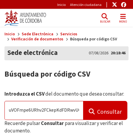
Pre-Header
Enlace
Enl
Inicio
Atención ciudadana
BUSCAR
MENÚ
Skip to main content
Inicio
Sede Electrónica
Servicios
Verificación de documentos
Búsqueda por código CSV
Sede electrónica
07/08/2026
20:18:47
Búsqueda por código CSV
Introduzca el CSV
del documento que desea consultar:
Consultar
Recuerde pulsar
Consultar
para visualizar y verificar el
documento.