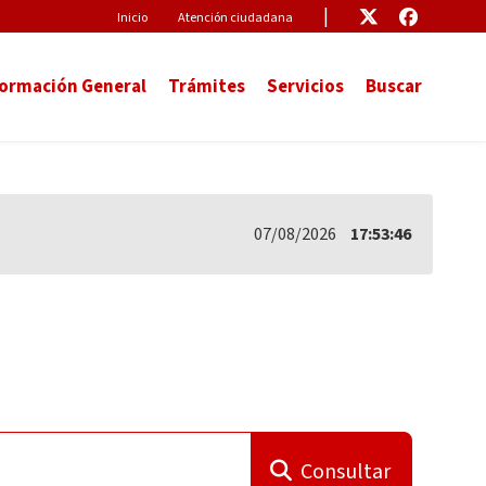
Pre-Header
Enlace
Enlace
Inicio
Atención ciudadana
formación General
Trámites
Servicios
Buscar
07/08/2026
17:53:46
Consultar