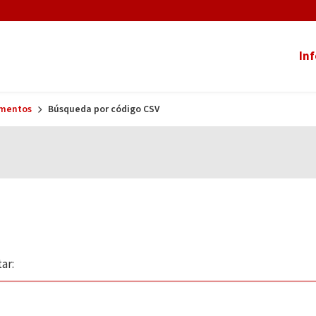
In
umentos
Búsqueda por código CSV
ar: