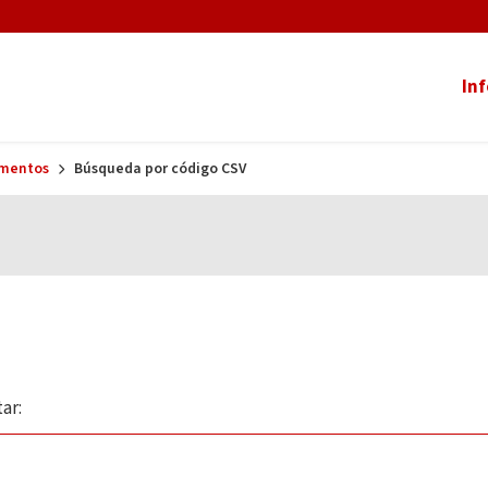
In
umentos
Búsqueda por código CSV
ar: