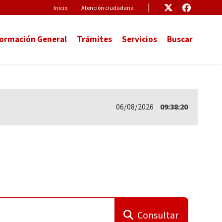
Pre-Header
Enlace
Enlace
Inicio
Atención ciudadana
formación General
Trámites
Servicios
Buscar
06/08/2026
09:38:20
Consultar