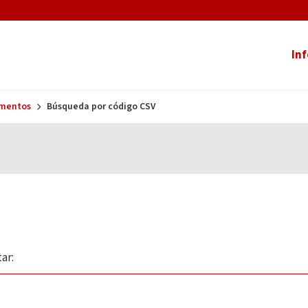
In
umentos
Búsqueda por código CSV
ar: