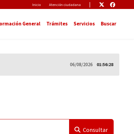
Pre-Header
Enlace
Enlace
Inicio
Atención ciudadana
formación General
Trámites
Servicios
Buscar
06/08/2026
01:56:29
Consultar