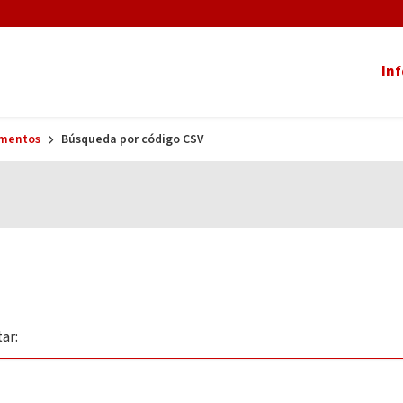
In
umentos
Búsqueda por código CSV
ar: