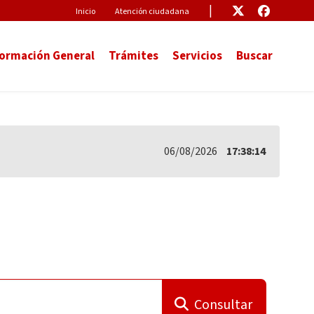
Pre-Header
Enlace
Enlace
Inicio
Atención ciudadana
formación General
Trámites
Servicios
Buscar
06/08/2026
17:38:14
Consultar