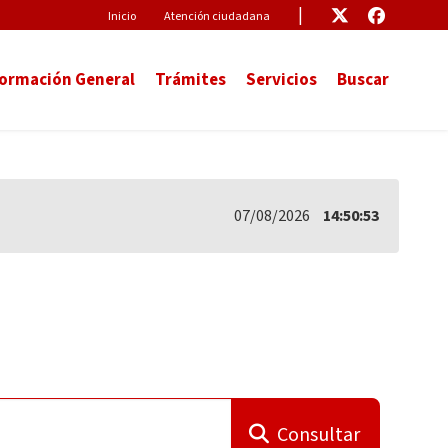
Pre-Header
Enlace
Enlace
Inicio
Atención ciudadana
formación General
Trámites
Servicios
Buscar
07/08/2026
14:50:53
Consultar