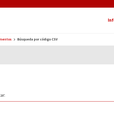
In
umentos
Búsqueda por código CSV
ar: