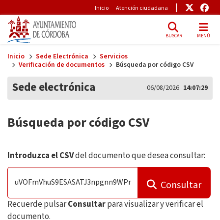
Pre-Header
Enlace
Enl
Inicio
Atención ciudadana
BUSCAR
MENÚ
Skip to main content
Inicio
Sede Electrónica
Servicios
Verificación de documentos
Búsqueda por código CSV
Sede electrónica
06/08/2026
14:07:29
Búsqueda por código CSV
Introduzca el CSV
del documento que desea consultar:
Consultar
Recuerde pulsar
Consultar
para visualizar y verificar el
documento.