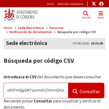
Pre-Header
Enlace
Enl
Inicio
Atención ciudadana
BUSCAR
MENÚ
Skip to main content
Inicio
Sede Electrónica
Servicios
Verificación de documentos
Búsqueda por código CSV
Sede electrónica
07/08/2026
15:33:50
Búsqueda por código CSV
Introduzca el CSV
del documento que desea consultar:
Consultar
Recuerde pulsar
Consultar
para visualizar y verificar el
documento.