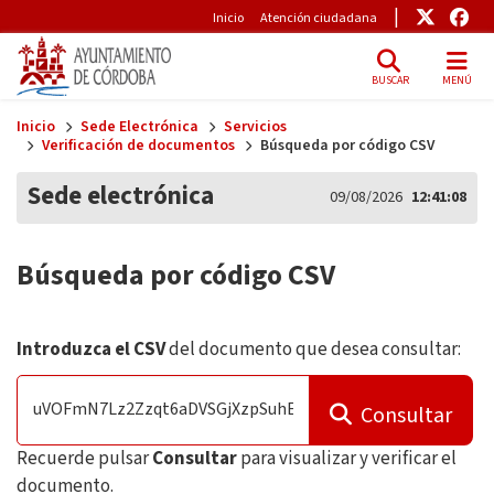
Pre-Header
Enlace
Enl
Inicio
Atención ciudadana
BUSCAR
MENÚ
Skip to main content
Inicio
Sede Electrónica
Servicios
Verificación de documentos
Búsqueda por código CSV
Sede electrónica
09/08/2026
12:41:08
Búsqueda por código CSV
Introduzca el CSV
del documento que desea consultar:
Consultar
Recuerde pulsar
Consultar
para visualizar y verificar el
documento.