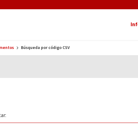
In
umentos
Búsqueda por código CSV
ar: