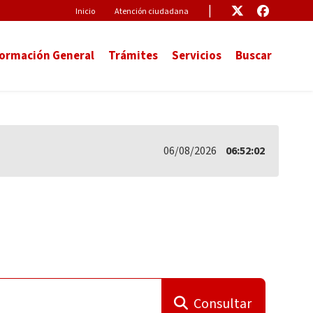
Pre-Header
Enlace
Enlace
Inicio
Atención ciudadana
formación General
Trámites
Servicios
Buscar
06/08/2026
06:52:02
Consultar