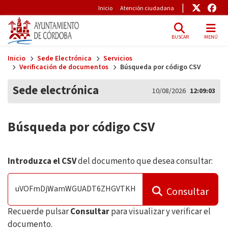
Pre-Header
Enlace
Enl
Inicio
Atención ciudadana
BUSCAR
MENÚ
Skip to main content
Inicio
Sede Electrónica
Servicios
Verificación de documentos
Búsqueda por código CSV
Sede electrónica
10/08/2026
12:09:04
Búsqueda por código CSV
Introduzca el CSV
del documento que desea consultar:
Consultar
Recuerde pulsar
Consultar
para visualizar y verificar el
documento.