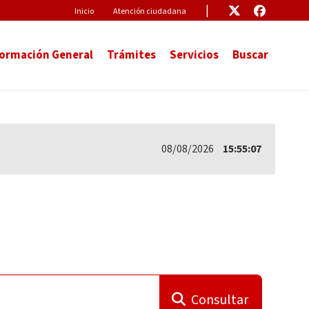
Pre-Header
Enlace
Enlace
Inicio
Atención ciudadana
formación General
Trámites
Servicios
Buscar
08/08/2026
15:55:08
Consultar