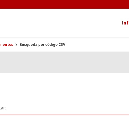
In
umentos
Búsqueda por código CSV
ar: