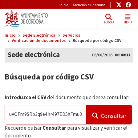
Pre-Header
Enlace
Enl
Inicio
Atención ciudadana
BUSCAR
MENÚ
Skip to main content
Inicio
Sede Electrónica
Servicios
Verificación de documentos
Búsqueda por código CSV
Sede electrónica
06/08/2026
08:40:33
Búsqueda por código CSV
Introduzca el CSV
del documento que desea consultar:
Consultar
Recuerde pulsar
Consultar
para visualizar y verificar el
documento.