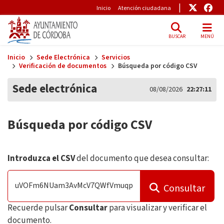
Pre-Header
Enlace
Enl
Inicio
Atención ciudadana
BUSCAR
MENÚ
Skip to main content
Inicio
Sede Electrónica
Servicios
Verificación de documentos
Búsqueda por código CSV
Sede electrónica
08/08/2026
22:27:12
Búsqueda por código CSV
Introduzca el CSV
del documento que desea consultar:
Consultar
Recuerde pulsar
Consultar
para visualizar y verificar el
documento.