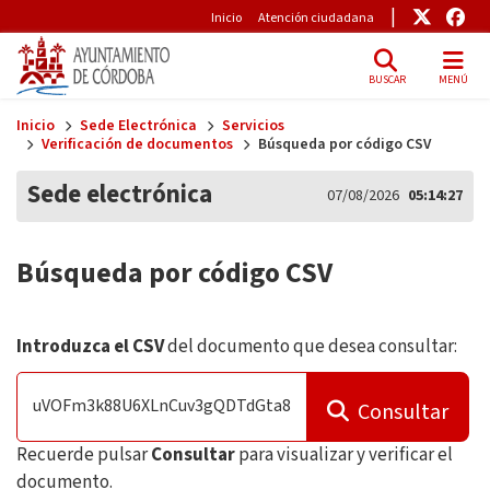
Pre-Header
Enlace
Enl
Inicio
Atención ciudadana
BUSCAR
MENÚ
Skip to main content
Inicio
Sede Electrónica
Servicios
Verificación de documentos
Búsqueda por código CSV
Sede electrónica
07/08/2026
05:14:27
Búsqueda por código CSV
Introduzca el CSV
del documento que desea consultar:
Consultar
Recuerde pulsar
Consultar
para visualizar y verificar el
documento.