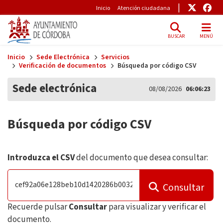
Pre-Header
Enlace
Enl
Inicio
Atención ciudadana
BUSCAR
MENÚ
Skip to main content
Inicio
Sede Electrónica
Servicios
Verificación de documentos
Búsqueda por código CSV
Sede electrónica
08/08/2026
06:06:24
Búsqueda por código CSV
Introduzca el CSV
del documento que desea consultar:
Consultar
Recuerde pulsar
Consultar
para visualizar y verificar el
documento.