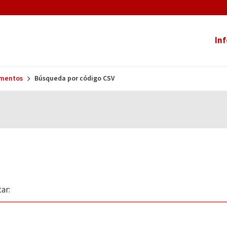
In
umentos
Búsqueda por código CSV
ar: