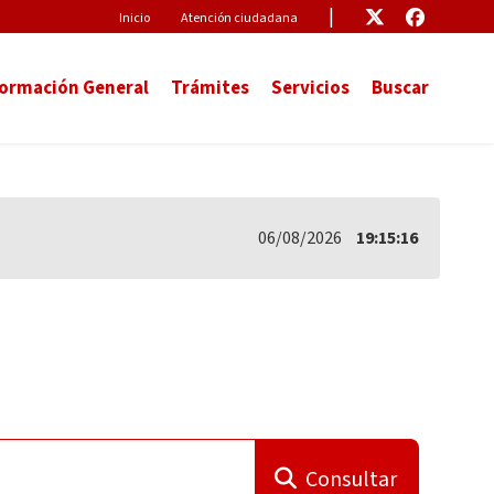
Pre-Header
Enlace
Enlace
Inicio
Atención ciudadana
formación General
Trámites
Servicios
Buscar
06/08/2026
19:15:17
Consultar