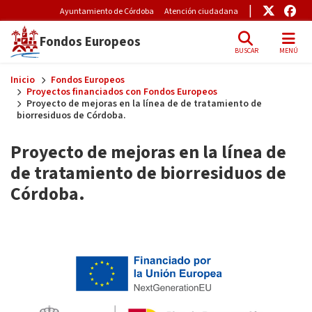
Pre-Header Microsite
Enlace
Enl
Ayuntamiento de Córdoba
Atención ciudadana
Fondos Europeos
BUSCAR
MENÚ
Skip to main content
Inicio
Fondos Europeos
Proyectos financiados con Fondos Europeos
Proyecto de mejoras en la línea de de tratamiento de
biorresiduos de Córdoba.
Proyecto de mejoras en la línea de
de tratamiento de biorresiduos de
Córdoba.